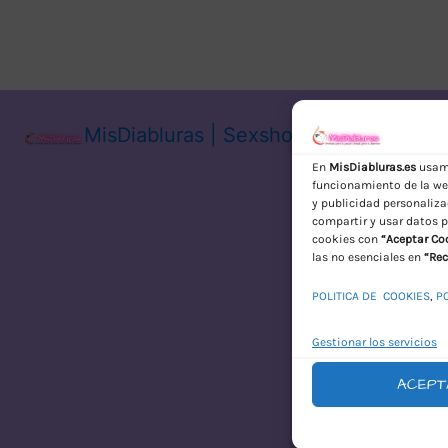
MisDiabluras | Sexshop Online con En
En
MisDiabluras.es
usamo
funcionamiento de la web
y publicidad personaliza
compartir y usar datos p
cookies con
“Aceptar Co
las no esenciales en
“Rec
POLITICA DE COOKIES
,
P
Gestionar los servicios
ACEPT