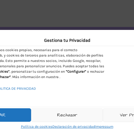
vío Discreto en España
Gestiona tu Privacidad
s cookies propias, necesarias para el correcto
, y cookies de terceros para analíticas, elaboración de perfiles
da. Esto permite a nuestros socios, incluido Google, recopilar,
ersonales para personalizar anuncios. Puedes aceptar todas las
okies”
, personalizar tu configuración en
“Configurar”
o rechazar
hazar”
. Más información en nuestra .
OLITICA DE PRIVACIDAD
AR
Rechazar
Ver P
Política de cookies
Declaración de privacidad
Impressum