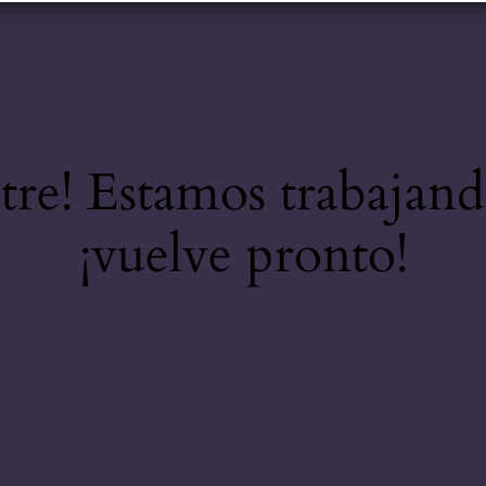
stre! Estamos trabajand
¡vuelve pronto!