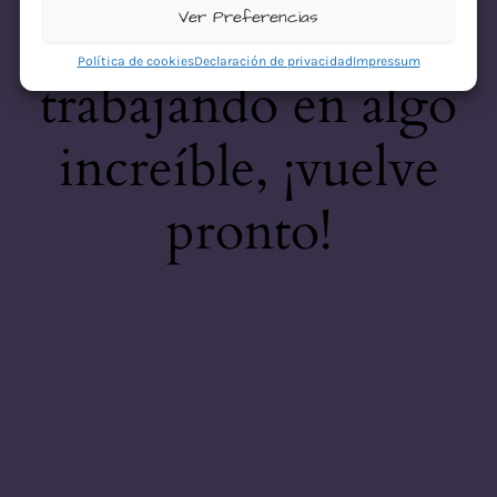
desastre! Estamos
Ver Preferencias
Política de cookies
Declaración de privacidad
Impressum
trabajando en algo
increíble, ¡vuelve
pronto!