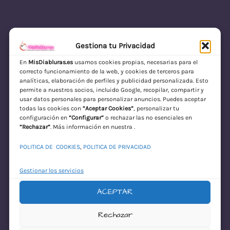
Gestiona tu Privacidad
En
MisDiabluras.es
usamos cookies propias, necesarias para el
correcto funcionamiento de la web, y cookies de terceros para
MisDiabluras | Sexshop Online con Envío
analíticas, elaboración de perfiles y publicidad personalizada. Esto
permite a nuestros socios, incluido Google, recopilar, compartir y
Discreto en España
usar datos personales para personalizar anuncios. Puedes aceptar
todas las cookies con
“Aceptar Cookies”
, personalizar tu
Acceder
configuración en
“Configurar”
o rechazar las no esenciales en
“Rechazar”
. Más información en nuestra .
POLITICA DE COOKIES
,
POLITICA DE PRIVACIDAD
Gestionar los servicios
ACEPTAR
¡Disculpa este
Rechazar