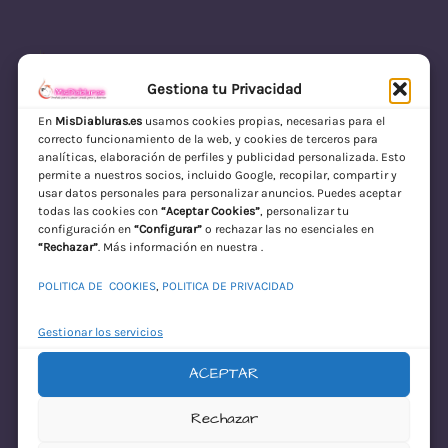
Gestiona tu Privacidad
En
MisDiabluras.es
usamos cookies propias, necesarias para el
correcto funcionamiento de la web, y cookies de terceros para
MisDiabluras | Sexshop Online con Envío
analíticas, elaboración de perfiles y publicidad personalizada. Esto
permite a nuestros socios, incluido Google, recopilar, compartir y
Discreto en España
usar datos personales para personalizar anuncios. Puedes aceptar
todas las cookies con
“Aceptar Cookies”
, personalizar tu
Acceder
configuración en
“Configurar”
o rechazar las no esenciales en
“Rechazar”
. Más información en nuestra .
POLITICA DE COOKIES
,
POLITICA DE PRIVACIDAD
Gestionar los servicios
ACEPTAR
¡Disculpa este
Rechazar