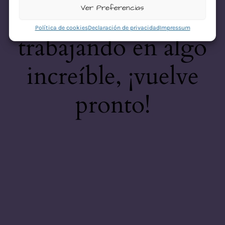
desastre! Estamos
Ver Preferencias
Política de cookies
Declaración de privacidad
Impressum
trabajando en algo
increíble, ¡vuelve
pronto!