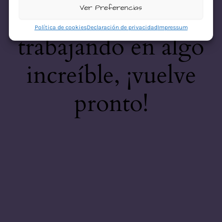
desastre! Estamos
Ver Preferencias
Política de cookies
Declaración de privacidad
Impressum
trabajando en algo
increíble, ¡vuelve
pronto!