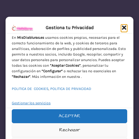
Gestiona tu Privacidad
En
MisDiabluras.es
usamos cookies propias, necesarias para el
correcto funcionamiento de la web, y cookies de terceros para
MisDiabluras | Sexshop Online con Envío
analíticas, elaboración de perfiles y publicidad personalizada. Esto
permite a nuestros socios, incluido Google, recopilar, compartir y
Discreto en España
usar datos personales para personalizar anuncios. Puedes aceptar
todas las cookies con
“Aceptar Cookies”
, personalizar tu
Acceder
configuración en
“Configurar”
o rechazar las no esenciales en
“Rechazar”
. Más información en nuestra .
POLITICA DE COOKIES
,
POLITICA DE PRIVACIDAD
Gestionar los servicios
ACEPTAR
¡Disculpa este
Rechazar