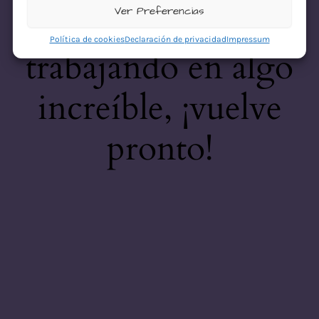
desastre! Estamos
Ver Preferencias
Política de cookies
Declaración de privacidad
Impressum
trabajando en algo
increíble, ¡vuelve
pronto!