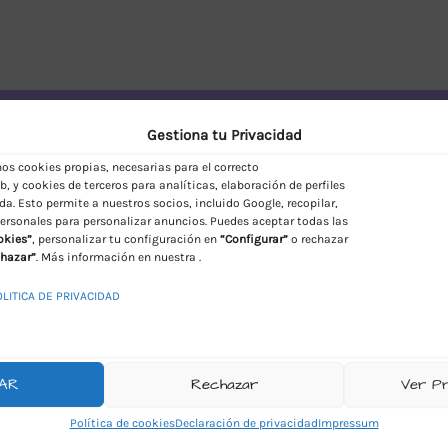
vío Discreto en España
Gestiona tu Privacidad
s cookies propias, necesarias para el correcto
, y cookies de terceros para analíticas, elaboración de perfiles
da. Esto permite a nuestros socios, incluido Google, recopilar,
ersonales para personalizar anuncios. Puedes aceptar todas las
okies”
, personalizar tu configuración en
“Configurar”
o rechazar
hazar”
. Más información en nuestra .
OLITICA DE PRIVACIDAD
AR
Rechazar
Ver P
Política de cookies
Declaración de privacidad
Impressum