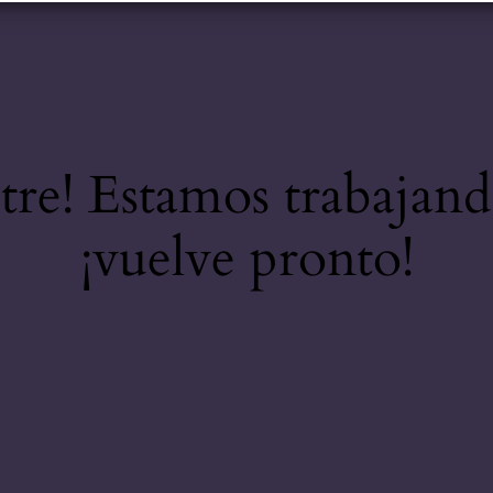
stre! Estamos trabajand
¡vuelve pronto!