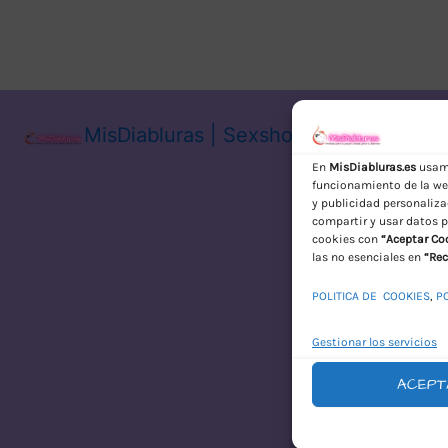
MisDiabluras | Sexshop Online con En
En
MisDiabluras.es
usamo
funcionamiento de la web
y publicidad personaliza
compartir y usar datos p
cookies con
“Aceptar Co
las no esenciales en
“Rec
POLITICA DE COOKIES
,
P
Gestionar los servicios
ACEPT