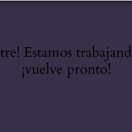
stre! Estamos trabajand
¡vuelve pronto!