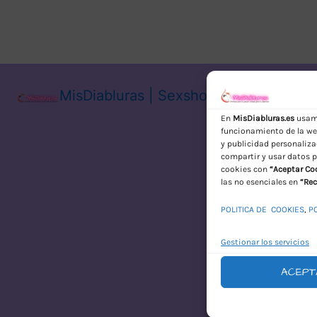
MisDiabluras | Sexshop Online con En
En
MisDiabluras.es
usamo
funcionamiento de la web
y publicidad personaliza
compartir y usar datos p
cookies con
“Aceptar Co
las no esenciales en
“Rec
POLITICA DE COOKIES
,
P
Gestionar los servicios
ACEPT