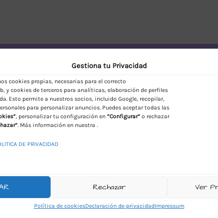
vío Discreto en España
Gestiona tu Privacidad
s cookies propias, necesarias para el correcto
, y cookies de terceros para analíticas, elaboración de perfiles
da. Esto permite a nuestros socios, incluido Google, recopilar,
ersonales para personalizar anuncios. Puedes aceptar todas las
okies”
, personalizar tu configuración en
“Configurar”
o rechazar
hazar”
. Más información en nuestra .
OLITICA DE PRIVACIDAD
AR
Rechazar
Ver P
Política de cookies
Declaración de privacidad
Impressum