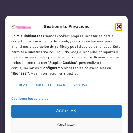
Gestiona tu Privacidad
En
MisDiabluras.es
usamos cookies propias, necesarias para el
correcto funcionamiento de la web, y cookies de terceros para
MisDiabluras | Sexshop Online con Envío
analíticas, elaboración de perfiles y publicidad personalizada. Esto
permite a nuestros socios, incluido Google, recopilar, compartir y
Discreto en España
usar datos personales para personalizar anuncios. Puedes aceptar
todas las cookies con
“Aceptar Cookies”
, personalizar tu
Acceder
configuración en
“Configurar”
o rechazar las no esenciales en
“Rechazar”
. Más información en nuestra .
POLITICA DE COOKIES
,
POLITICA DE PRIVACIDAD
Gestionar los servicios
ACEPTAR
¡Disculpa este
Rechazar