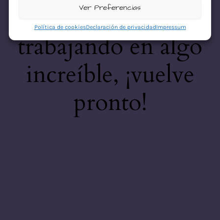
desastre! Estamos
Ver Preferencias
Política de cookies
Declaración de privacidad
Impressum
trabajando en algo
increíble, ¡vuelve
pronto!