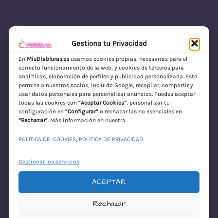
Gestiona tu Privacidad
En
MisDiabluras.es
usamos cookies propias, necesarias para el
correcto funcionamiento de la web, y cookies de terceros para
MisDiabluras | Sexshop Online con Envío
analíticas, elaboración de perfiles y publicidad personalizada. Esto
permite a nuestros socios, incluido Google, recopilar, compartir y
Discreto en España
usar datos personales para personalizar anuncios. Puedes aceptar
todas las cookies con
“Aceptar Cookies”
, personalizar tu
Acceder
configuración en
“Configurar”
o rechazar las no esenciales en
“Rechazar”
. Más información en nuestra .
POLITICA DE COOKIES
,
POLITICA DE PRIVACIDAD
Gestionar los servicios
ACEPTAR
¡Disculpa este
Rechazar