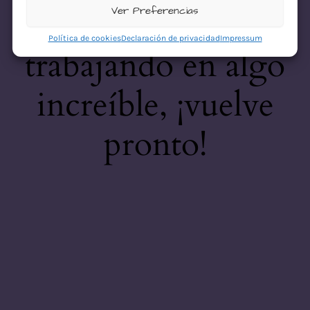
desastre! Estamos
Ver Preferencias
Política de cookies
Declaración de privacidad
Impressum
trabajando en algo
increíble, ¡vuelve
pronto!