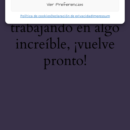
desastre! Estamos
Ver Preferencias
Política de cookies
Declaración de privacidad
Impressum
trabajando en algo
increíble, ¡vuelve
pronto!