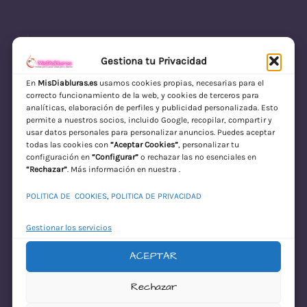
Gestiona tu Privacidad
En
MisDiabluras.es
usamos cookies propias, necesarias para el
correcto funcionamiento de la web, y cookies de terceros para
MisDiabluras | Sexshop Online con Envío
analíticas, elaboración de perfiles y publicidad personalizada. Esto
permite a nuestros socios, incluido Google, recopilar, compartir y
Discreto en España
usar datos personales para personalizar anuncios. Puedes aceptar
todas las cookies con
“Aceptar Cookies”
, personalizar tu
Acceder
configuración en
“Configurar”
o rechazar las no esenciales en
“Rechazar”
. Más información en nuestra .
POLITICA DE COOKIES
,
POLITICA DE PRIVACIDAD
Gestionar los servicios
ACEPTAR
¡Disculpa este
Rechazar