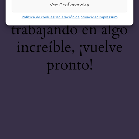
desastre! Estamos
Ver Preferencias
Política de cookies
Declaración de privacidad
Impressum
trabajando en algo
increíble, ¡vuelve
pronto!