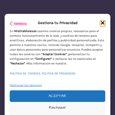
Gestiona tu Privacidad
En
MisDiabluras.es
usamos cookies propias, necesarias para el
correcto funcionamiento de la web, y cookies de terceros para
MisDiabluras | Sexshop Online con Envío
analíticas, elaboración de perfiles y publicidad personalizada. Esto
permite a nuestros socios, incluido Google, recopilar, compartir y
Discreto en España
usar datos personales para personalizar anuncios. Puedes aceptar
todas las cookies con
“Aceptar Cookies”
, personalizar tu
Acceder
configuración en
“Configurar”
o rechazar las no esenciales en
“Rechazar”
. Más información en nuestra .
POLITICA DE COOKIES
,
POLITICA DE PRIVACIDAD
Gestionar los servicios
ACEPTAR
¡Disculpa este
Rechazar