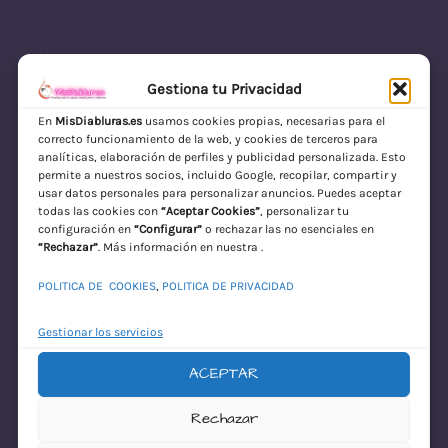
Gestiona tu Privacidad
En
MisDiabluras.es
usamos cookies propias, necesarias para el
correcto funcionamiento de la web, y cookies de terceros para
MisDiabluras | Sexshop Online con Envío
analíticas, elaboración de perfiles y publicidad personalizada. Esto
permite a nuestros socios, incluido Google, recopilar, compartir y
Discreto en España
usar datos personales para personalizar anuncios. Puedes aceptar
todas las cookies con
“Aceptar Cookies”
, personalizar tu
Acceder
configuración en
“Configurar”
o rechazar las no esenciales en
“Rechazar”
. Más información en nuestra .
POLITICA DE COOKIES
,
POLITICA DE PRIVACIDAD
Gestionar los servicios
ACEPTAR
¡Disculpa este
Rechazar