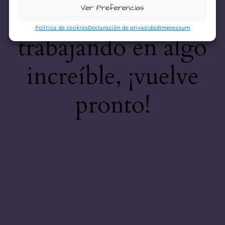
desastre! Estamos
Ver Preferencias
Política de cookies
Declaración de privacidad
Impressum
trabajando en algo
increíble, ¡vuelve
pronto!