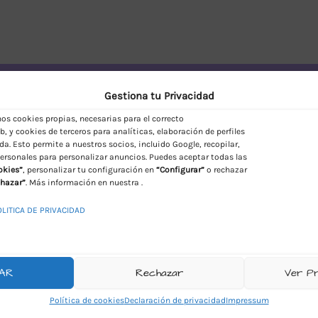
vío Discreto en España
Gestiona tu Privacidad
s cookies propias, necesarias para el correcto
, y cookies de terceros para analíticas, elaboración de perfiles
da. Esto permite a nuestros socios, incluido Google, recopilar,
ersonales para personalizar anuncios. Puedes aceptar todas las
okies”
, personalizar tu configuración en
“Configurar”
o rechazar
hazar”
. Más información en nuestra .
OLITICA DE PRIVACIDAD
AR
Rechazar
Ver P
Política de cookies
Declaración de privacidad
Impressum