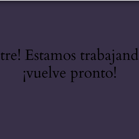
stre! Estamos trabajand
¡vuelve pronto!