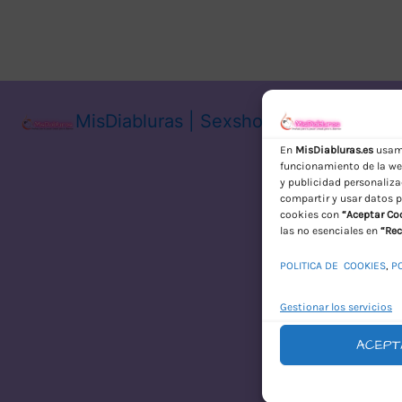
MisDiabluras | Sexshop Online con En
En
MisDiabluras.es
usamo
funcionamiento de la web
y publicidad personaliza
compartir y usar datos p
cookies con
“Aceptar Co
las no esenciales en
“Rec
POLITICA DE COOKIES
,
P
Gestionar los servicios
ACEPT