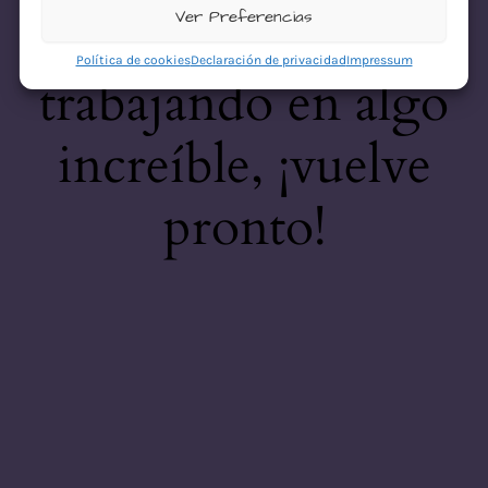
desastre! Estamos
Ver Preferencias
Política de cookies
Declaración de privacidad
Impressum
trabajando en algo
increíble, ¡vuelve
pronto!