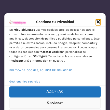
Gestiona tu Privacidad
En
MisDiabluras.es
usamos cookies propias, necesarias para el
correcto funcionamiento de la web, y cookies de terceros para
MisDiabluras | Sexshop Online con Envío
analíticas, elaboración de perfiles y publicidad personalizada. Esto
permite a nuestros socios, incluido Google, recopilar, compartir y
Discreto en España
usar datos personales para personalizar anuncios. Puedes aceptar
todas las cookies con
“Aceptar Cookies”
, personalizar tu
Acceder
configuración en
“Configurar”
o rechazar las no esenciales en
“Rechazar”
. Más información en nuestra .
POLITICA DE COOKIES
,
POLITICA DE PRIVACIDAD
Gestionar los servicios
ACEPTAR
¡Disculpa este
Rechazar