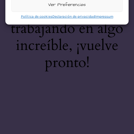
desastre! Estamos
Ver Preferencias
Política de cookies
Declaración de privacidad
Impressum
trabajando en algo
increíble, ¡vuelve
pronto!