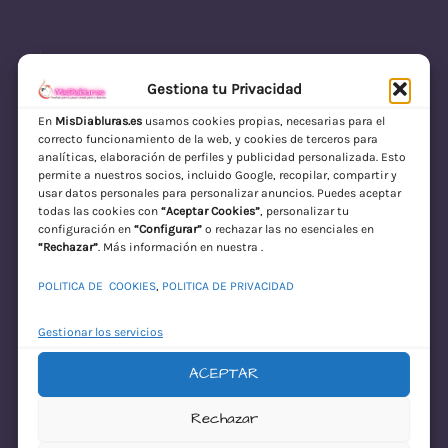
Gestiona tu Privacidad
En
MisDiabluras.es
usamos cookies propias, necesarias para el
correcto funcionamiento de la web, y cookies de terceros para
MisDiabluras | Sexshop Online con Envío
analíticas, elaboración de perfiles y publicidad personalizada. Esto
permite a nuestros socios, incluido Google, recopilar, compartir y
Discreto en España
usar datos personales para personalizar anuncios. Puedes aceptar
todas las cookies con
“Aceptar Cookies”
, personalizar tu
Acceder
configuración en
“Configurar”
o rechazar las no esenciales en
“Rechazar”
. Más información en nuestra .
POLITICA DE COOKIES
,
POLITICA DE PRIVACIDAD
Gestionar los servicios
ACEPTAR
¡Disculpa este
Rechazar