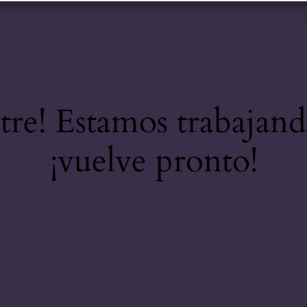
stre! Estamos trabajand
¡vuelve pronto!