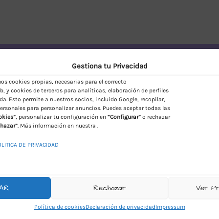
vío Discreto en España
Gestiona tu Privacidad
s cookies propias, necesarias para el correcto
, y cookies de terceros para analíticas, elaboración de perfiles
da. Esto permite a nuestros socios, incluido Google, recopilar,
ersonales para personalizar anuncios. Puedes aceptar todas las
okies”
, personalizar tu configuración en
“Configurar”
o rechazar
hazar”
. Más información en nuestra .
OLITICA DE PRIVACIDAD
AR
Rechazar
Ver P
Política de cookies
Declaración de privacidad
Impressum