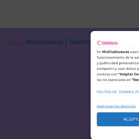
MisDiabluras | Sexshop Online con En
En
MisDiabluras.es
usamo
funcionamiento de la web
y publicidad personaliza
compartir y usar datos p
cookies con
“Aceptar Co
las no esenciales en
“Rec
POLITICA DE COOKIES
,
P
Gestionar los servicios
ACEPT