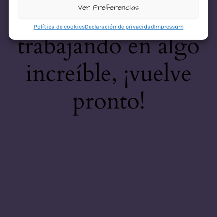
desastre! Estamos
Ver Preferencias
Política de cookies
Declaración de privacidad
Impressum
trabajando en algo
increíble, ¡vuelve
pronto!