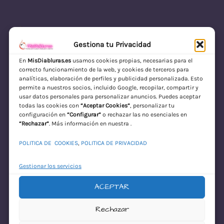
Gestiona tu Privacidad
En
MisDiabluras.es
usamos cookies propias, necesarias para el
correcto funcionamiento de la web, y cookies de terceros para
MisDiabluras | Sexshop Online con Envío
analíticas, elaboración de perfiles y publicidad personalizada. Esto
permite a nuestros socios, incluido Google, recopilar, compartir y
Discreto en España
usar datos personales para personalizar anuncios. Puedes aceptar
todas las cookies con
“Aceptar Cookies”
, personalizar tu
Acceder
configuración en
“Configurar”
o rechazar las no esenciales en
“Rechazar”
. Más información en nuestra .
POLITICA DE COOKIES
,
POLITICA DE PRIVACIDAD
Gestionar los servicios
ACEPTAR
¡Disculpa este
Rechazar