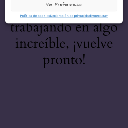
desastre! Estamos
Ver Preferencias
Política de cookies
Declaración de privacidad
Impressum
trabajando en algo
increíble, ¡vuelve
pronto!