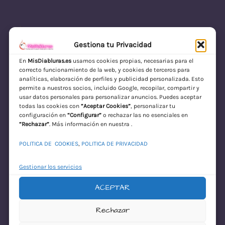
Gestiona tu Privacidad
En
MisDiabluras.es
usamos cookies propias, necesarias para el
correcto funcionamiento de la web, y cookies de terceros para
MisDiabluras | Sexshop Online con Envío
analíticas, elaboración de perfiles y publicidad personalizada. Esto
permite a nuestros socios, incluido Google, recopilar, compartir y
Discreto en España
usar datos personales para personalizar anuncios. Puedes aceptar
todas las cookies con
“Aceptar Cookies”
, personalizar tu
Acceder
configuración en
“Configurar”
o rechazar las no esenciales en
“Rechazar”
. Más información en nuestra .
POLITICA DE COOKIES
,
POLITICA DE PRIVACIDAD
Gestionar los servicios
ACEPTAR
¡Disculpa este
Rechazar