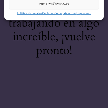
desastre! Estamos
Ver Preferencias
Política de cookies
Declaración de privacidad
Impressum
trabajando en algo
increíble, ¡vuelve
pronto!