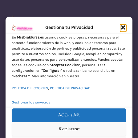
Gestiona tu Privacidad
En
MisDiabluras.es
usamos cookies propias, necesarias para el
correcto funcionamiento de la web, y cookies de terceros para
MisDiabluras | Sexshop Online con Envío
analíticas, elaboración de perfiles y publicidad personalizada. Esto
permite a nuestros socios, incluido Google, recopilar, compartir y
Discreto en España
usar datos personales para personalizar anuncios. Puedes aceptar
todas las cookies con
“Aceptar Cookies”
, personalizar tu
Acceder
configuración en
“Configurar”
o rechazar las no esenciales en
“Rechazar”
. Más información en nuestra .
POLITICA DE COOKIES
,
POLITICA DE PRIVACIDAD
Gestionar los servicios
ACEPTAR
¡Disculpa este
Rechazar