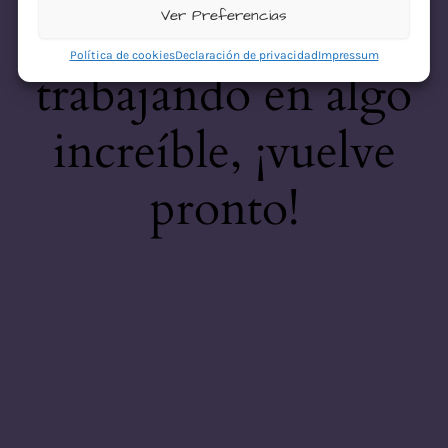
desastre! Estamos
Ver Preferencias
Política de cookies
Declaración de privacidad
Impressum
trabajando en algo
increíble, ¡vuelve
pronto!