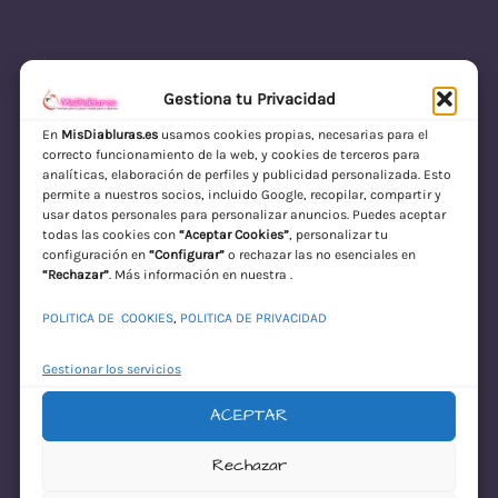
Gestiona tu Privacidad
En
MisDiabluras.es
usamos cookies propias, necesarias para el
correcto funcionamiento de la web, y cookies de terceros para
MisDiabluras | Sexshop Online con Envío
analíticas, elaboración de perfiles y publicidad personalizada. Esto
permite a nuestros socios, incluido Google, recopilar, compartir y
Discreto en España
usar datos personales para personalizar anuncios. Puedes aceptar
todas las cookies con
“Aceptar Cookies”
, personalizar tu
Acceder
configuración en
“Configurar”
o rechazar las no esenciales en
“Rechazar”
. Más información en nuestra .
POLITICA DE COOKIES
,
POLITICA DE PRIVACIDAD
Gestionar los servicios
ACEPTAR
¡Disculpa este
Rechazar