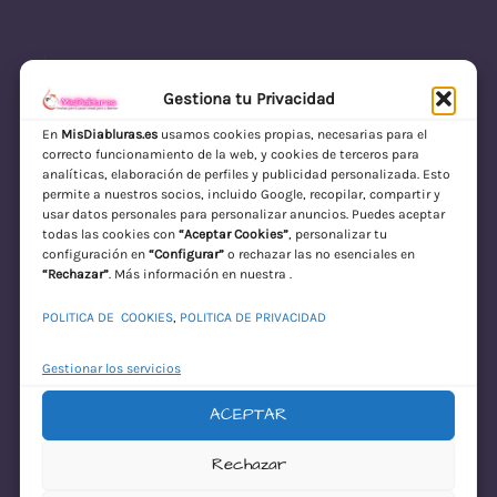
Gestiona tu Privacidad
En
MisDiabluras.es
usamos cookies propias, necesarias para el
correcto funcionamiento de la web, y cookies de terceros para
MisDiabluras | Sexshop Online con Envío
analíticas, elaboración de perfiles y publicidad personalizada. Esto
permite a nuestros socios, incluido Google, recopilar, compartir y
Discreto en España
usar datos personales para personalizar anuncios. Puedes aceptar
todas las cookies con
“Aceptar Cookies”
, personalizar tu
Acceder
configuración en
“Configurar”
o rechazar las no esenciales en
“Rechazar”
. Más información en nuestra .
POLITICA DE COOKIES
,
POLITICA DE PRIVACIDAD
Gestionar los servicios
ACEPTAR
¡Disculpa este
Rechazar