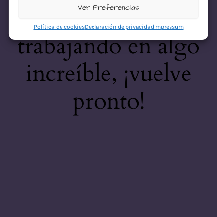
desastre! Estamos
Ver Preferencias
Política de cookies
Declaración de privacidad
Impressum
trabajando en algo
increíble, ¡vuelve
pronto!