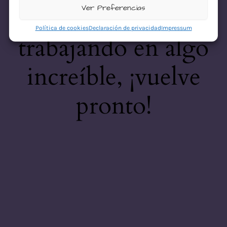
desastre! Estamos
Ver Preferencias
Política de cookies
Declaración de privacidad
Impressum
trabajando en algo
increíble, ¡vuelve
pronto!