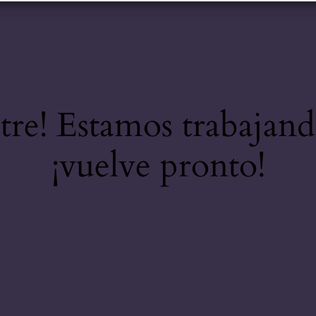
stre! Estamos trabajand
¡vuelve pronto!