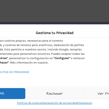
vío Discreto en España
Gestiona tu Privacidad
s cookies propias, necesarias para el correcto
, y cookies de terceros para analíticas, elaboración de perfiles
da. Esto permite a nuestros socios, incluido Google, recopilar,
ersonales para personalizar anuncios. Puedes aceptar todas las
okies”
, personalizar tu configuración en
“Configurar”
o rechazar
hazar”
. Más información en nuestra .
OLITICA DE PRIVACIDAD
AR
Rechazar
Ver P
Política de cookies
Declaración de privacidad
Impressum