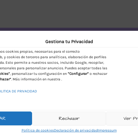
vío Discreto en España
Gestiona tu Privacidad
s cookies propias, necesarias para el correcto
, y cookies de terceros para analíticas, elaboración de perfiles
da. Esto permite a nuestros socios, incluido Google, recopilar,
ersonales para personalizar anuncios. Puedes aceptar todas las
okies”
, personalizar tu configuración en
“Configurar”
o rechazar
hazar”
. Más información en nuestra .
OLITICA DE PRIVACIDAD
AR
Rechazar
Ver P
Política de cookies
Declaración de privacidad
Impressum