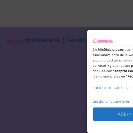
MisDiabluras | Sexshop Online con En
En
MisDiabluras.es
usamo
funcionamiento de la web
y publicidad personaliza
compartir y usar datos p
cookies con
“Aceptar Co
las no esenciales en
“Rec
POLITICA DE COOKIES
,
P
Gestionar los servicios
ACEPT