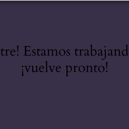
stre! Estamos trabajand
¡vuelve pronto!