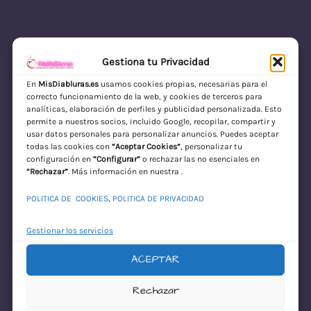
Gestiona tu Privacidad
En
MisDiabluras.es
usamos cookies propias, necesarias para el
correcto funcionamiento de la web, y cookies de terceros para
MisDiabluras | Sexshop Online con Envío
analíticas, elaboración de perfiles y publicidad personalizada. Esto
permite a nuestros socios, incluido Google, recopilar, compartir y
Discreto en España
usar datos personales para personalizar anuncios. Puedes aceptar
todas las cookies con
“Aceptar Cookies”
, personalizar tu
Acceder
configuración en
“Configurar”
o rechazar las no esenciales en
“Rechazar”
. Más información en nuestra .
POLITICA DE COOKIES
,
POLITICA DE PRIVACIDAD
Gestionar los servicios
ACEPTAR
¡Disculpa este
Rechazar