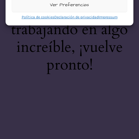
desastre! Estamos
Ver Preferencias
Política de cookies
Declaración de privacidad
Impressum
trabajando en algo
increíble, ¡vuelve
pronto!