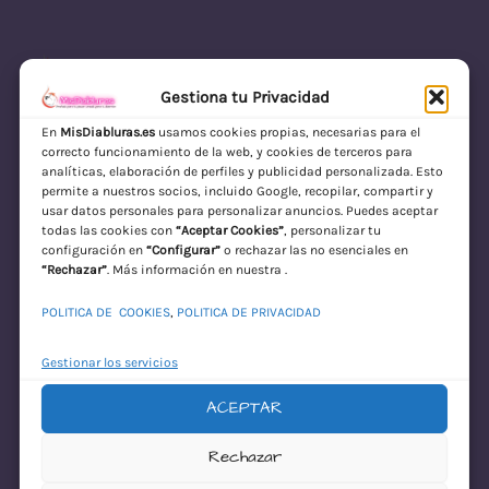
Gestiona tu Privacidad
En
MisDiabluras.es
usamos cookies propias, necesarias para el
correcto funcionamiento de la web, y cookies de terceros para
MisDiabluras | Sexshop Online con Envío
analíticas, elaboración de perfiles y publicidad personalizada. Esto
permite a nuestros socios, incluido Google, recopilar, compartir y
Discreto en España
usar datos personales para personalizar anuncios. Puedes aceptar
todas las cookies con
“Aceptar Cookies”
, personalizar tu
Acceder
configuración en
“Configurar”
o rechazar las no esenciales en
“Rechazar”
. Más información en nuestra .
POLITICA DE COOKIES
,
POLITICA DE PRIVACIDAD
Gestionar los servicios
ACEPTAR
¡Disculpa este
Rechazar