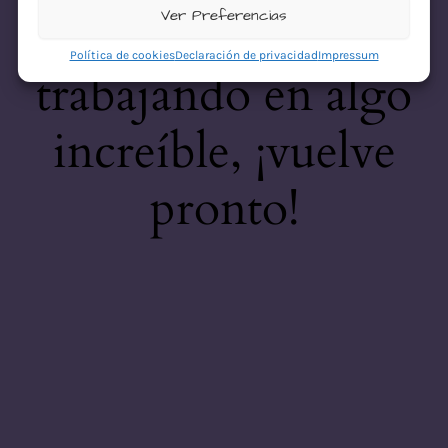
desastre! Estamos
Ver Preferencias
Política de cookies
Declaración de privacidad
Impressum
trabajando en algo
increíble, ¡vuelve
pronto!