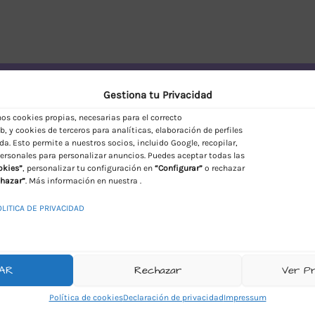
vío Discreto en España
Gestiona tu Privacidad
s cookies propias, necesarias para el correcto
, y cookies de terceros para analíticas, elaboración de perfiles
da. Esto permite a nuestros socios, incluido Google, recopilar,
ersonales para personalizar anuncios. Puedes aceptar todas las
okies”
, personalizar tu configuración en
“Configurar”
o rechazar
hazar”
. Más información en nuestra .
OLITICA DE PRIVACIDAD
AR
Rechazar
Ver P
Política de cookies
Declaración de privacidad
Impressum