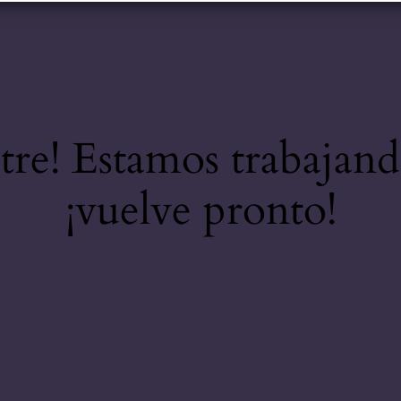
stre! Estamos trabajand
¡vuelve pronto!