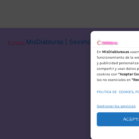
MisDiabluras | Sexshop Online con En
En
MisDiabluras.es
usamo
funcionamiento de la web
y publicidad personaliza
compartir y usar datos p
cookies con
“Aceptar Co
las no esenciales en
“Rec
POLITICA DE COOKIES
,
P
Gestionar los servicios
ACEPT