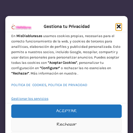
Gestiona tu Privacidad
En
MisDiabluras.es
usamos cookies propias, necesarias para el
correcto funcionamiento de la web, y cookies de terceros para
MisDiabluras | Sexshop Online con Envío
analíticas, elaboración de perfiles y publicidad personalizada. Esto
permite a nuestros socios, incluido Google, recopilar, compartir y
Discreto en España
usar datos personales para personalizar anuncios. Puedes aceptar
todas las cookies con
“Aceptar Cookies”
, personalizar tu
Acceder
configuración en
“Configurar”
o rechazar las no esenciales en
“Rechazar”
. Más información en nuestra .
POLITICA DE COOKIES
,
POLITICA DE PRIVACIDAD
Gestionar los servicios
ACEPTAR
¡Disculpa este
Rechazar