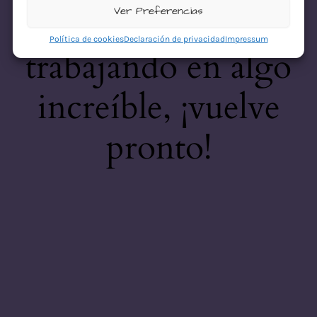
desastre! Estamos
Ver Preferencias
Política de cookies
Declaración de privacidad
Impressum
trabajando en algo
increíble, ¡vuelve
pronto!