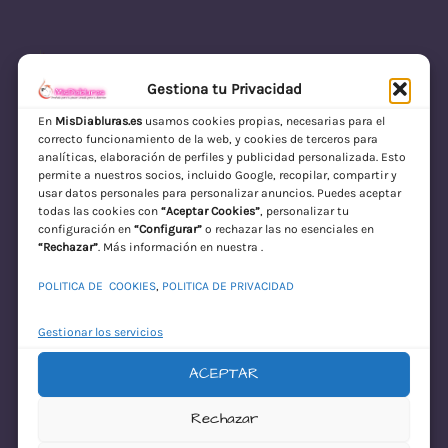
Gestiona tu Privacidad
En
MisDiabluras.es
usamos cookies propias, necesarias para el
correcto funcionamiento de la web, y cookies de terceros para
MisDiabluras | Sexshop Online con Envío
analíticas, elaboración de perfiles y publicidad personalizada. Esto
permite a nuestros socios, incluido Google, recopilar, compartir y
Discreto en España
usar datos personales para personalizar anuncios. Puedes aceptar
todas las cookies con
“Aceptar Cookies”
, personalizar tu
Acceder
configuración en
“Configurar”
o rechazar las no esenciales en
“Rechazar”
. Más información en nuestra .
POLITICA DE COOKIES
,
POLITICA DE PRIVACIDAD
Gestionar los servicios
ACEPTAR
¡Disculpa este
Rechazar