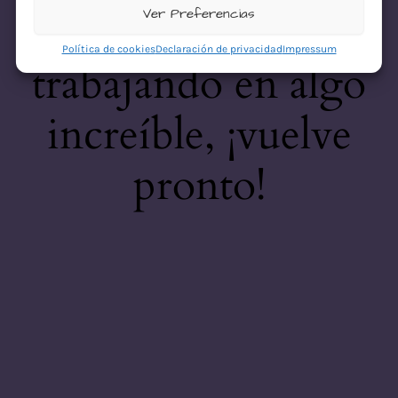
desastre! Estamos
Ver Preferencias
Política de cookies
Declaración de privacidad
Impressum
trabajando en algo
increíble, ¡vuelve
pronto!