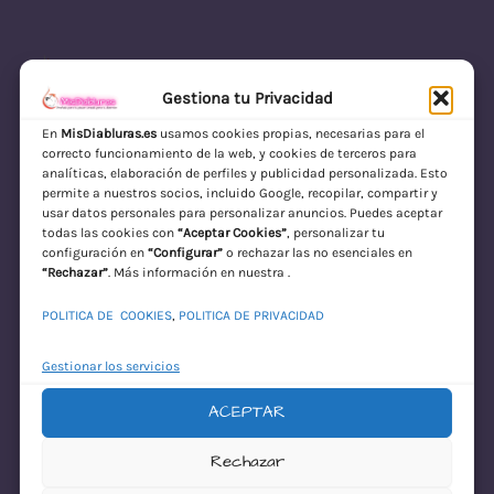
Gestiona tu Privacidad
En
MisDiabluras.es
usamos cookies propias, necesarias para el
correcto funcionamiento de la web, y cookies de terceros para
MisDiabluras | Sexshop Online con Envío
analíticas, elaboración de perfiles y publicidad personalizada. Esto
permite a nuestros socios, incluido Google, recopilar, compartir y
Discreto en España
usar datos personales para personalizar anuncios. Puedes aceptar
todas las cookies con
“Aceptar Cookies”
, personalizar tu
Acceder
configuración en
“Configurar”
o rechazar las no esenciales en
“Rechazar”
. Más información en nuestra .
POLITICA DE COOKIES
,
POLITICA DE PRIVACIDAD
Gestionar los servicios
ACEPTAR
¡Disculpa este
Rechazar