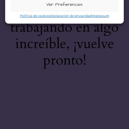
desastre! Estamos
Ver Preferencias
Política de cookies
Declaración de privacidad
Impressum
trabajando en algo
increíble, ¡vuelve
pronto!