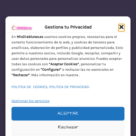
Gestiona tu Privacidad
En
MisDiabluras.es
usamos cookies propias, necesarias para el
correcto funcionamiento de la web, y cookies de terceros para
MisDiabluras | Sexshop Online con Envío
analíticas, elaboración de perfiles y publicidad personalizada. Esto
permite a nuestros socios, incluido Google, recopilar, compartir y
Discreto en España
usar datos personales para personalizar anuncios. Puedes aceptar
todas las cookies con
“Aceptar Cookies”
, personalizar tu
Acceder
configuración en
“Configurar”
o rechazar las no esenciales en
“Rechazar”
. Más información en nuestra .
POLITICA DE COOKIES
,
POLITICA DE PRIVACIDAD
Gestionar los servicios
ACEPTAR
¡Disculpa este
Rechazar