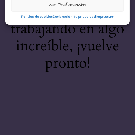
desastre! Estamos
Ver Preferencias
Política de cookies
Declaración de privacidad
Impressum
trabajando en algo
increíble, ¡vuelve
pronto!