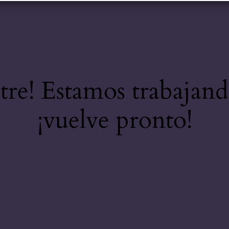
stre! Estamos trabajand
¡vuelve pronto!