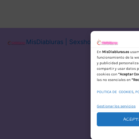
MisDiabluras | Sexshop Online con En
En
MisDiabluras.es
usamo
funcionamiento de la web
y publicidad personaliza
compartir y usar datos p
cookies con
“Aceptar Co
las no esenciales en
“Rec
POLITICA DE COOKIES
,
P
Gestionar los servicios
ACEPT