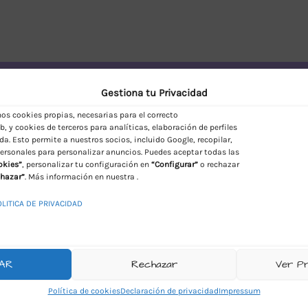
vío Discreto en España
Gestiona tu Privacidad
s cookies propias, necesarias para el correcto
, y cookies de terceros para analíticas, elaboración de perfiles
da. Esto permite a nuestros socios, incluido Google, recopilar,
ersonales para personalizar anuncios. Puedes aceptar todas las
okies”
, personalizar tu configuración en
“Configurar”
o rechazar
hazar”
. Más información en nuestra .
OLITICA DE PRIVACIDAD
AR
Rechazar
Ver P
Política de cookies
Declaración de privacidad
Impressum