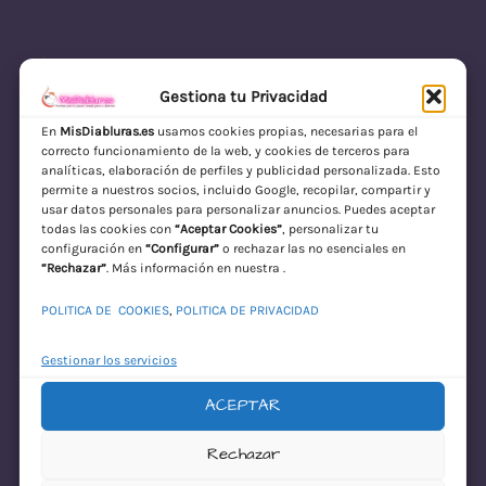
Gestiona tu Privacidad
En
MisDiabluras.es
usamos cookies propias, necesarias para el
correcto funcionamiento de la web, y cookies de terceros para
MisDiabluras | Sexshop Online con Envío
analíticas, elaboración de perfiles y publicidad personalizada. Esto
permite a nuestros socios, incluido Google, recopilar, compartir y
Discreto en España
usar datos personales para personalizar anuncios. Puedes aceptar
todas las cookies con
“Aceptar Cookies”
, personalizar tu
Acceder
configuración en
“Configurar”
o rechazar las no esenciales en
“Rechazar”
. Más información en nuestra .
POLITICA DE COOKIES
,
POLITICA DE PRIVACIDAD
Gestionar los servicios
ACEPTAR
¡Disculpa este
Rechazar