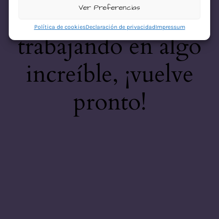
desastre! Estamos
Ver Preferencias
Política de cookies
Declaración de privacidad
Impressum
trabajando en algo
increíble, ¡vuelve
pronto!