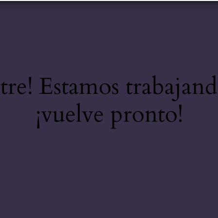
stre! Estamos trabajand
¡vuelve pronto!