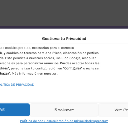
vío Discreto en España
Gestiona tu Privacidad
s cookies propias, necesarias para el correcto
, y cookies de terceros para analíticas, elaboración de perfiles
da. Esto permite a nuestros socios, incluido Google, recopilar,
ersonales para personalizar anuncios. Puedes aceptar todas las
okies”
, personalizar tu configuración en
“Configurar”
o rechazar
hazar”
. Más información en nuestra .
OLITICA DE PRIVACIDAD
AR
Rechazar
Ver P
Política de cookies
Declaración de privacidad
Impressum