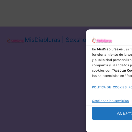
MisDiabluras | Sexshop Online con En
En
MisDiabluras.es
usamo
funcionamiento de la web
y publicidad personaliza
compartir y usar datos p
cookies con
“Aceptar Co
las no esenciales en
“Rec
POLITICA DE COOKIES
,
P
Gestionar los servicios
ACEPT