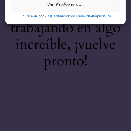
desastre! Estamos
Ver Preferencias
Política de cookies
Declaración de privacidad
Impressum
trabajando en algo
increíble, ¡vuelve
pronto!