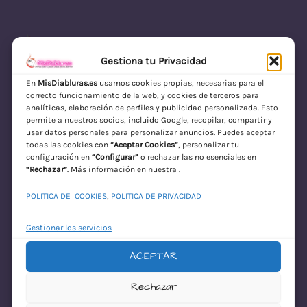
Gestiona tu Privacidad
En
MisDiabluras.es
usamos cookies propias, necesarias para el
correcto funcionamiento de la web, y cookies de terceros para
MisDiabluras | Sexshop Online con Envío
analíticas, elaboración de perfiles y publicidad personalizada. Esto
permite a nuestros socios, incluido Google, recopilar, compartir y
Discreto en España
usar datos personales para personalizar anuncios. Puedes aceptar
todas las cookies con
“Aceptar Cookies”
, personalizar tu
Acceder
configuración en
“Configurar”
o rechazar las no esenciales en
“Rechazar”
. Más información en nuestra .
POLITICA DE COOKIES
,
POLITICA DE PRIVACIDAD
Gestionar los servicios
ACEPTAR
¡Disculpa este
Rechazar