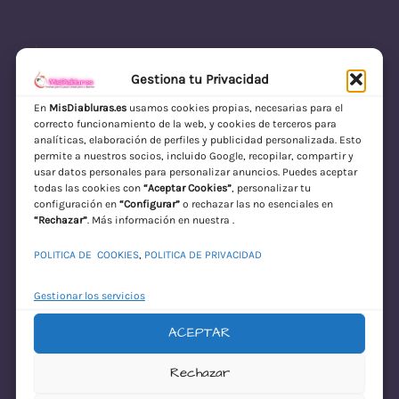
Gestiona tu Privacidad
En
MisDiabluras.es
usamos cookies propias, necesarias para el
correcto funcionamiento de la web, y cookies de terceros para
MisDiabluras | Sexshop Online con Envío
analíticas, elaboración de perfiles y publicidad personalizada. Esto
permite a nuestros socios, incluido Google, recopilar, compartir y
Discreto en España
usar datos personales para personalizar anuncios. Puedes aceptar
todas las cookies con
“Aceptar Cookies”
, personalizar tu
Acceder
configuración en
“Configurar”
o rechazar las no esenciales en
“Rechazar”
. Más información en nuestra .
POLITICA DE COOKIES
,
POLITICA DE PRIVACIDAD
Gestionar los servicios
ACEPTAR
¡Disculpa este
Rechazar