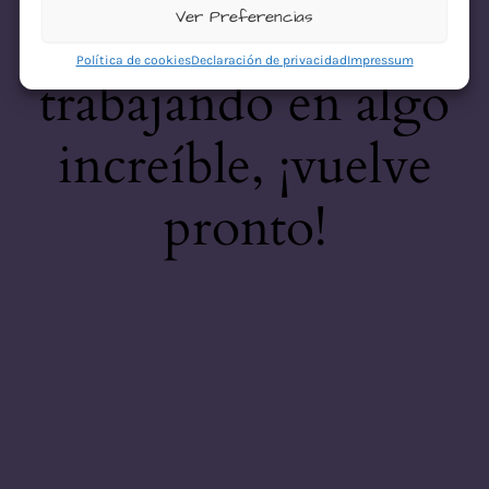
desastre! Estamos
Ver Preferencias
Política de cookies
Declaración de privacidad
Impressum
trabajando en algo
increíble, ¡vuelve
pronto!