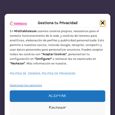
Gestiona tu Privacidad
En
MisDiabluras.es
usamos cookies propias, necesarias para el
correcto funcionamiento de la web, y cookies de terceros para
MisDiabluras | Sexshop Online con Envío
analíticas, elaboración de perfiles y publicidad personalizada. Esto
permite a nuestros socios, incluido Google, recopilar, compartir y
Discreto en España
usar datos personales para personalizar anuncios. Puedes aceptar
todas las cookies con
“Aceptar Cookies”
, personalizar tu
Acceder
configuración en
“Configurar”
o rechazar las no esenciales en
“Rechazar”
. Más información en nuestra .
POLITICA DE COOKIES
,
POLITICA DE PRIVACIDAD
Gestionar los servicios
ACEPTAR
¡Disculpa este
Rechazar