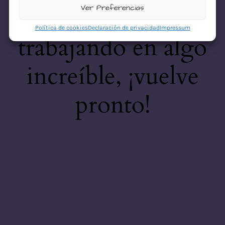
desastre! Estamos
Ver Preferencias
Política de cookies
Declaración de privacidad
Impressum
trabajando en algo
increíble, ¡vuelve
pronto!