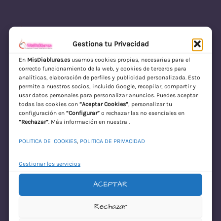
Gestiona tu Privacidad
En
MisDiabluras.es
usamos cookies propias, necesarias para el
correcto funcionamiento de la web, y cookies de terceros para
MisDiabluras | Sexshop Online con Envío
analíticas, elaboración de perfiles y publicidad personalizada. Esto
permite a nuestros socios, incluido Google, recopilar, compartir y
Discreto en España
usar datos personales para personalizar anuncios. Puedes aceptar
todas las cookies con
“Aceptar Cookies”
, personalizar tu
Acceder
configuración en
“Configurar”
o rechazar las no esenciales en
“Rechazar”
. Más información en nuestra .
POLITICA DE COOKIES
,
POLITICA DE PRIVACIDAD
Gestionar los servicios
ACEPTAR
¡Disculpa este
Rechazar