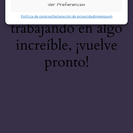
desastre! Estamos
Ver Preferencias
Política de cookies
Declaración de privacidad
Impressum
trabajando en algo
increíble, ¡vuelve
pronto!