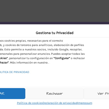
vío Discreto en España
Gestiona tu Privacidad
s cookies propias, necesarias para el correcto
, y cookies de terceros para analíticas, elaboración de perfiles
da. Esto permite a nuestros socios, incluido Google, recopilar,
ersonales para personalizar anuncios. Puedes aceptar todas las
okies”
, personalizar tu configuración en
“Configurar”
o rechazar
hazar”
. Más información en nuestra .
OLITICA DE PRIVACIDAD
AR
Rechazar
Ver P
Política de cookies
Declaración de privacidad
Impressum