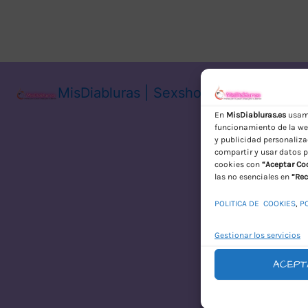
MisDiabluras | Sexshop Online con En
En
MisDiabluras.es
usamo
funcionamiento de la web
y publicidad personaliza
compartir y usar datos p
cookies con
“Aceptar Co
las no esenciales en
“Rec
POLITICA DE COOKIES
,
P
Gestionar los servicios
ACEPT