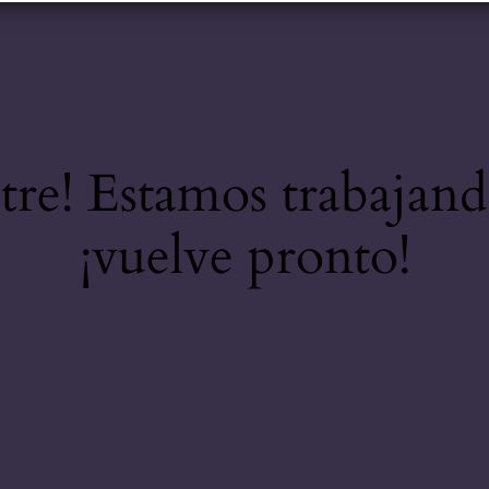
stre! Estamos trabajand
¡vuelve pronto!