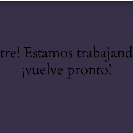
stre! Estamos trabajand
¡vuelve pronto!