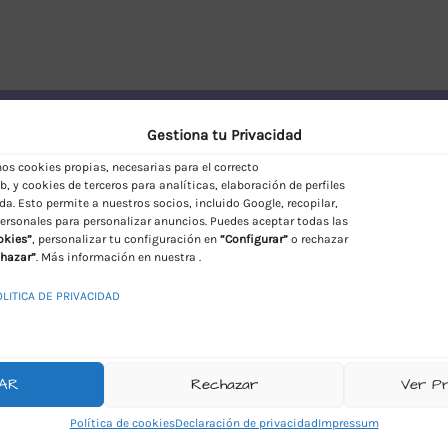
vío Discreto en España
Gestiona tu Privacidad
s cookies propias, necesarias para el correcto
, y cookies de terceros para analíticas, elaboración de perfiles
da. Esto permite a nuestros socios, incluido Google, recopilar,
ersonales para personalizar anuncios. Puedes aceptar todas las
okies”
, personalizar tu configuración en
“Configurar”
o rechazar
hazar”
. Más información en nuestra .
OLITICA DE PRIVACIDAD
AR
Rechazar
Ver P
Política de cookies
Declaración de privacidad
Impressum