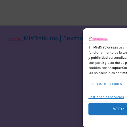
MisDiabluras | Sexshop Online con En
En
MisDiabluras.es
usamo
funcionamiento de la web
y publicidad personaliza
compartir y usar datos p
cookies con
“Aceptar Co
las no esenciales en
“Rec
POLITICA DE COOKIES
,
P
Gestionar los servicios
ACEPT