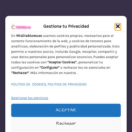
Gestiona tu Privacidad
En
MisDiabluras.es
usamos cookies propias, necesarias para el
correcto funcionamiento de la web, y cookies de terceros para
MisDiabluras | Sexshop Online con Envío
analíticas, elaboración de perfiles y publicidad personalizada. Esto
permite a nuestros socios, incluido Google, recopilar, compartir y
Discreto en España
usar datos personales para personalizar anuncios. Puedes aceptar
todas las cookies con
“Aceptar Cookies”
, personalizar tu
Acceder
configuración en
“Configurar”
o rechazar las no esenciales en
“Rechazar”
. Más información en nuestra .
POLITICA DE COOKIES
,
POLITICA DE PRIVACIDAD
Gestionar los servicios
ACEPTAR
¡Disculpa este
Rechazar