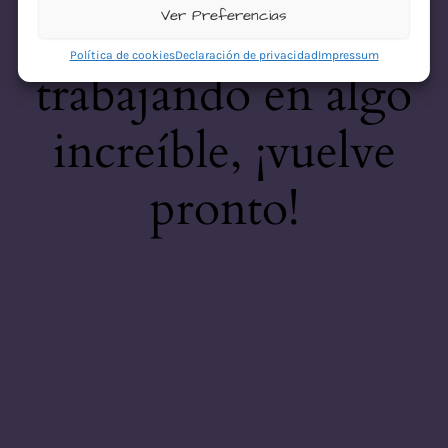
desastre! Estamos
Ver Preferencias
Política de cookies
Declaración de privacidad
Impressum
trabajando en algo
increíble, ¡vuelve
pronto!