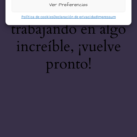
desastre! Estamos
Ver Preferencias
Política de cookies
Declaración de privacidad
Impressum
trabajando en algo
increíble, ¡vuelve
pronto!