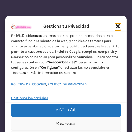
Gestiona tu Privacidad
En
MisDiabluras.es
usamos cookies propias, necesarias para el
correcto funcionamiento de la web, y cookies de terceros para
MisDiabluras | Sexshop Online con Envío
analíticas, elaboración de perfiles y publicidad personalizada. Esto
permite a nuestros socios, incluido Google, recopilar, compartir y
Discreto en España
usar datos personales para personalizar anuncios. Puedes aceptar
todas las cookies con
“Aceptar Cookies”
, personalizar tu
Acceder
configuración en
“Configurar”
o rechazar las no esenciales en
“Rechazar”
. Más información en nuestra .
POLITICA DE COOKIES
,
POLITICA DE PRIVACIDAD
Gestionar los servicios
ACEPTAR
¡Disculpa este
Rechazar