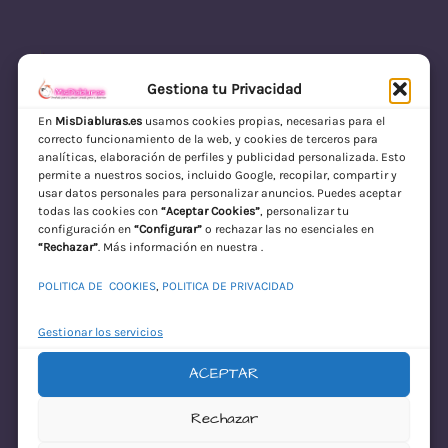
Gestiona tu Privacidad
En
MisDiabluras.es
usamos cookies propias, necesarias para el
correcto funcionamiento de la web, y cookies de terceros para
MisDiabluras | Sexshop Online con Envío
analíticas, elaboración de perfiles y publicidad personalizada. Esto
permite a nuestros socios, incluido Google, recopilar, compartir y
Discreto en España
usar datos personales para personalizar anuncios. Puedes aceptar
todas las cookies con
“Aceptar Cookies”
, personalizar tu
Acceder
configuración en
“Configurar”
o rechazar las no esenciales en
“Rechazar”
. Más información en nuestra .
POLITICA DE COOKIES
,
POLITICA DE PRIVACIDAD
Gestionar los servicios
ACEPTAR
¡Disculpa este
Rechazar