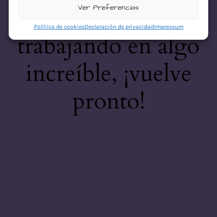
desastre! Estamos
Ver Preferencias
Política de cookies
Declaración de privacidad
Impressum
trabajando en algo
increíble, ¡vuelve
pronto!