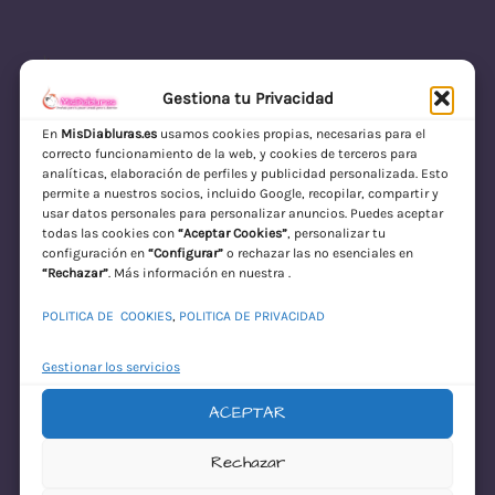
Gestiona tu Privacidad
En
MisDiabluras.es
usamos cookies propias, necesarias para el
correcto funcionamiento de la web, y cookies de terceros para
MisDiabluras | Sexshop Online con Envío
analíticas, elaboración de perfiles y publicidad personalizada. Esto
permite a nuestros socios, incluido Google, recopilar, compartir y
Discreto en España
usar datos personales para personalizar anuncios. Puedes aceptar
todas las cookies con
“Aceptar Cookies”
, personalizar tu
Acceder
configuración en
“Configurar”
o rechazar las no esenciales en
“Rechazar”
. Más información en nuestra .
POLITICA DE COOKIES
,
POLITICA DE PRIVACIDAD
Gestionar los servicios
ACEPTAR
¡Disculpa este
Rechazar