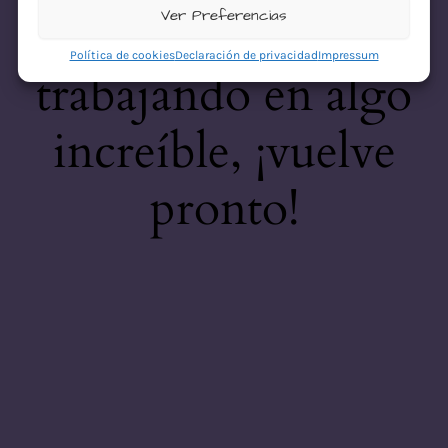
desastre! Estamos
Ver Preferencias
Política de cookies
Declaración de privacidad
Impressum
trabajando en algo
increíble, ¡vuelve
pronto!