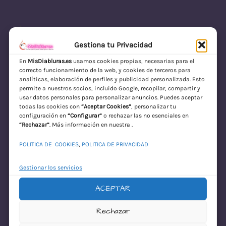
Gestiona tu Privacidad
En
MisDiabluras.es
usamos cookies propias, necesarias para el
correcto funcionamiento de la web, y cookies de terceros para
MisDiabluras | Sexshop Online con Envío
analíticas, elaboración de perfiles y publicidad personalizada. Esto
permite a nuestros socios, incluido Google, recopilar, compartir y
Discreto en España
usar datos personales para personalizar anuncios. Puedes aceptar
todas las cookies con
“Aceptar Cookies”
, personalizar tu
Acceder
configuración en
“Configurar”
o rechazar las no esenciales en
“Rechazar”
. Más información en nuestra .
POLITICA DE COOKIES
,
POLITICA DE PRIVACIDAD
Gestionar los servicios
ACEPTAR
¡Disculpa este
Rechazar