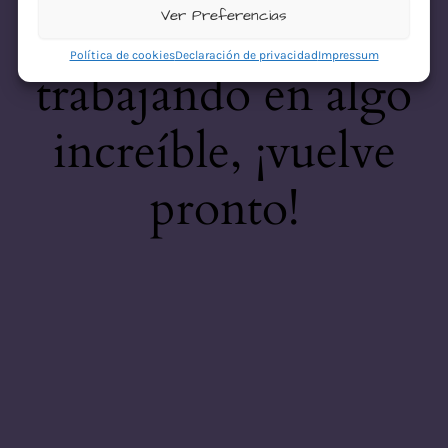
desastre! Estamos
Ver Preferencias
Política de cookies
Declaración de privacidad
Impressum
trabajando en algo
increíble, ¡vuelve
pronto!