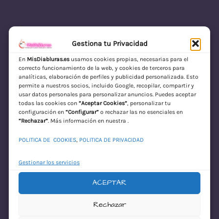
Gestiona tu Privacidad
En
MisDiabluras.es
usamos cookies propias, necesarias para el
correcto funcionamiento de la web, y cookies de terceros para
MisDiabluras | Sexshop Online con Envío
analíticas, elaboración de perfiles y publicidad personalizada. Esto
permite a nuestros socios, incluido Google, recopilar, compartir y
Discreto en España
usar datos personales para personalizar anuncios. Puedes aceptar
todas las cookies con
“Aceptar Cookies”
, personalizar tu
Acceder
configuración en
“Configurar”
o rechazar las no esenciales en
“Rechazar”
. Más información en nuestra .
POLITICA DE COOKIES
,
POLITICA DE PRIVACIDAD
Gestionar los servicios
ACEPTAR
¡Disculpa este
Rechazar