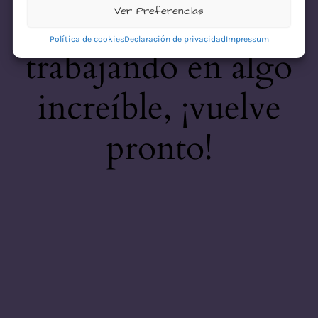
desastre! Estamos
Ver Preferencias
Política de cookies
Declaración de privacidad
Impressum
trabajando en algo
increíble, ¡vuelve
pronto!