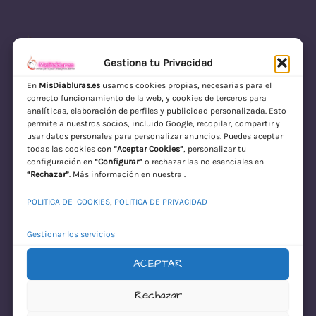
Gestiona tu Privacidad
En
MisDiabluras.es
usamos cookies propias, necesarias para el
correcto funcionamiento de la web, y cookies de terceros para
MisDiabluras | Sexshop Online con Envío
analíticas, elaboración de perfiles y publicidad personalizada. Esto
permite a nuestros socios, incluido Google, recopilar, compartir y
Discreto en España
usar datos personales para personalizar anuncios. Puedes aceptar
todas las cookies con
“Aceptar Cookies”
, personalizar tu
Acceder
configuración en
“Configurar”
o rechazar las no esenciales en
“Rechazar”
. Más información en nuestra .
POLITICA DE COOKIES
,
POLITICA DE PRIVACIDAD
Gestionar los servicios
ACEPTAR
¡Disculpa este
Rechazar