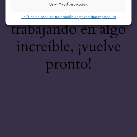
desastre! Estamos
Ver Preferencias
Política de cookies
Declaración de privacidad
Impressum
trabajando en algo
increíble, ¡vuelve
pronto!