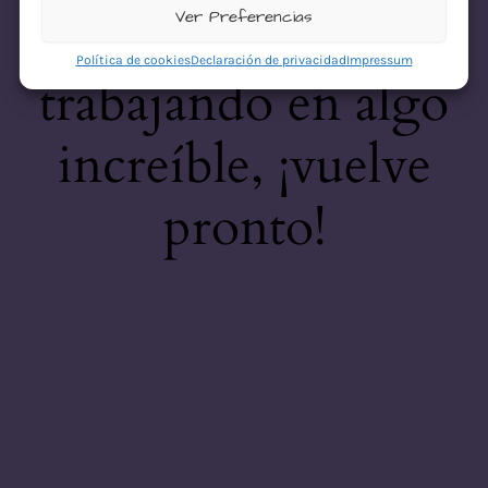
desastre! Estamos
Ver Preferencias
Política de cookies
Declaración de privacidad
Impressum
trabajando en algo
increíble, ¡vuelve
pronto!