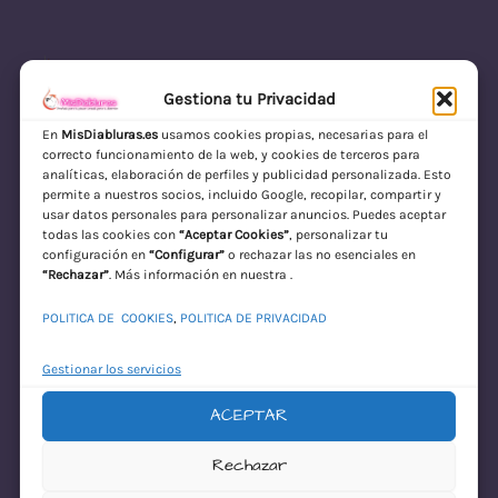
Gestiona tu Privacidad
En
MisDiabluras.es
usamos cookies propias, necesarias para el
correcto funcionamiento de la web, y cookies de terceros para
MisDiabluras | Sexshop Online con Envío
analíticas, elaboración de perfiles y publicidad personalizada. Esto
permite a nuestros socios, incluido Google, recopilar, compartir y
Discreto en España
usar datos personales para personalizar anuncios. Puedes aceptar
todas las cookies con
“Aceptar Cookies”
, personalizar tu
Acceder
configuración en
“Configurar”
o rechazar las no esenciales en
“Rechazar”
. Más información en nuestra .
POLITICA DE COOKIES
,
POLITICA DE PRIVACIDAD
Gestionar los servicios
ACEPTAR
¡Disculpa este
Rechazar