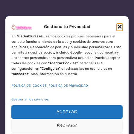
Gestiona tu Privacidad
En
MisDiabluras.es
usamos cookies propias, necesarias para el
correcto funcionamiento de la web, y cookies de terceros para
MisDiabluras | Sexshop Online con Envío
analíticas, elaboración de perfiles y publicidad personalizada. Esto
permite a nuestros socios, incluido Google, recopilar, compartir y
Discreto en España
usar datos personales para personalizar anuncios. Puedes aceptar
todas las cookies con
“Aceptar Cookies”
, personalizar tu
Acceder
configuración en
“Configurar”
o rechazar las no esenciales en
“Rechazar”
. Más información en nuestra .
POLITICA DE COOKIES
,
POLITICA DE PRIVACIDAD
Gestionar los servicios
ACEPTAR
¡Disculpa este
Rechazar