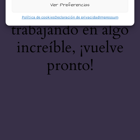
desastre! Estamos
Ver Preferencias
Política de cookies
Declaración de privacidad
Impressum
trabajando en algo
increíble, ¡vuelve
pronto!