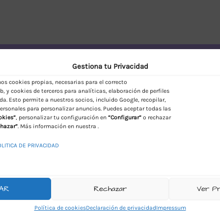
vío Discreto en España
Gestiona tu Privacidad
s cookies propias, necesarias para el correcto
, y cookies de terceros para analíticas, elaboración de perfiles
da. Esto permite a nuestros socios, incluido Google, recopilar,
ersonales para personalizar anuncios. Puedes aceptar todas las
okies”
, personalizar tu configuración en
“Configurar”
o rechazar
hazar”
. Más información en nuestra .
OLITICA DE PRIVACIDAD
AR
Rechazar
Ver P
Política de cookies
Declaración de privacidad
Impressum