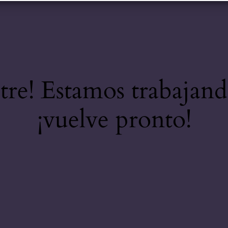
stre! Estamos trabajand
¡vuelve pronto!