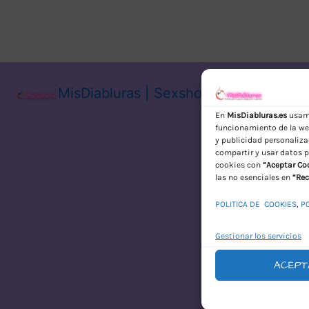
MisDiabluras | Sexshop Online con En
En
MisDiabluras.es
usamo
funcionamiento de la web
y publicidad personaliza
compartir y usar datos p
cookies con
“Aceptar Co
las no esenciales en
“Rec
POLITICA DE COOKIES
,
P
Gestionar los servicios
ACEPT